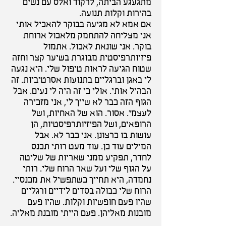
מתגעגע הביתה, לרקוד ואלס עם נשים
בהירות וקלות תנועה.
אם אמא לא מגיעה בבוקר להאכיל אותי
אני מצליחה להתחמק מלאכול ארוחת
בוקר. אני שונאת לאכול. אתמול
פיזיותרפיסטית מבוגרת בשיער קצר וחזה
שטוח הגיעה לראות טיפול שלי. היא נגעה
לי באגן וברגליים בתנועות אסרטיביות. זה
הבהיל אותי. אולי כי זה היה לי נעים. אבל
הגוף הזה כבר לא שייך לי, אני מזכירה
לעצמי. אסור. הוא של האחיות, ושל
הרופאים, ושל הפיזיותרפיסטיות, הן
עושות בו כרצונן. אני כבר לא. אבל
המילים עוד כן. עוד מעט רותי תכנס
לחדר, תפקיע ממני שאריות של שליטה
על הגוף שלי ועל שאר הרוח שלי. רותי
נחמדה, היא תחייך כשתפשיל את מכנסיי.
הרוח שלי כבולה בסדים לידיים ורגליים
שהיו פעם חופשיות וקלות. שהיו פעם
מובנות מאליהן. פעם הייתי מובנת מאליה.