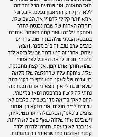
מאז התאונה, אני שומעת הכל ומריחה
ללא הרף, רק התיאבון נעלם. אוכל של
אמא יותר קל לי לדמיין את הטעם שלו.
רוחמה האחות של שבת נכנסת לחדר
וצוחקת על זה שאני קמה מאוחר. אומרת
במבטא הבלגי שלה בוקר טוב צהריים
טובים ערב טוב. זה כ"כ מפגר. ואבא
צוחק. אחרי זה הוא מתיישב על כיסא ליד
מיטתי, מגיש לי את האוכל לפי אחרי
שהוא חותך אותו קטן. אני קצת מתפנקת
עליו. צוחקת עליו שהחולצה שלו מלאה
בשערות של לאקי. הוא נוזף בי בקנטרנות
שלא ישכח לי איך מצאתי אותה ובמרמה
נתתי לה לישון במרפסת ומאז במיטתי.
היום לאקי בריאה מדי בשבילי. כלבים לא
שייכים לבית חולים. אני דווקא כן. אנחנו
צופים ב"נאנו", הטלנבולה הארגנטינאית,
ויש ביננו איזו שלווה שאף פעם לא הייתה.
אני כבר לא כועסת. חזרתי להיות ילדה
קטנה ואוהבת כמו שראיתי רק בתמונות.