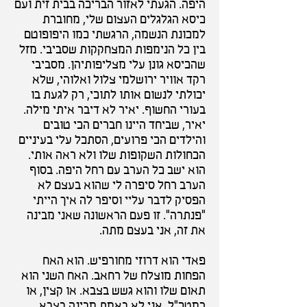
היפה. הגעתי לאזור הבריכה בבית זית ועם
כיסא הגלגלים העצום שלי, מחוברת
למכונת הנשמה, הרגשתי כמו היפופוטם
בין כל הנימפות המצחקקות שסביבי. מזל
שהכיסא גונן עלי מצליפותיהן. מסביבי
רקד אוויר ירושלמי צלול ואלוהי, שלא
יכולתי לנשום אותו לתוכי, רק לגעת בו
בעורי החשוף. יאיר לא דיבר איתי מילה.
יאיר, שביחד היינו חברים הכי טובים
והילדים הכי פרועים, הסתכל עלי בעיניים
הכחולות השקופות שלו ולא ראה אותי.
הוא ישב כל הערב עם רחל היפה. בסוף
הערב רחל סיפרה לי שהוא בעצם לא
הפסיק לדבר עליי וסיפר לה איך הייתי
"פנתרה". זו פעם הראשונה שאני מבינה
את זה, אני בעצם מתה.
פאדי הוא דרוזי מחורפיש. הוא האח
הפחות מוצלח של רחאב. האח השני הוא
תאום שלו והוא גשש בצבא. או קצין, או