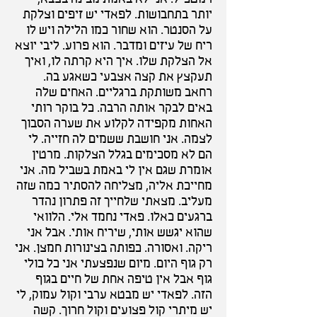
רמטכ"ל. אני לא באמת מבינה בצבא,
יותר בתחבושות. לפאדי יש זיפים וצלקת
על הסנטר. הוא שחור כמו הלילה ויש לו
ריח של עיזים ומדבר. הוא פרוע. ליבי יוצא
אל הצלקת שלו. איך היא קרתה לו, ואיך
תעקצץ את קצה אצבעי כשאגע בה.
רחאב משותקת ברגליים. האחים שלה
באים לבקר אותה הרבה. כל בוקר רותי
האחות מקפידה לקלוע את שערה הסבוך
לצמה. אני חושבת ששמים לה חזייה. לי
הם לא מסכימים בגלל הצלקות. מרטין
אומרת שגם אין לי באמת בשביל מה. אני
מחייכת אליה, מצליחה להסתיר כמה שזה
מעליב. מצאתי שלחייך זה פתרון נהדר
ברגעים כאלו. פאדי נחמד אלי. הלוואי
שהוא יגשש אותי, שיריח אותי. אבל אני
ריקה. ואסורה. כפותה בצינורות חמצן. אני
רק גוף היום. מיום שנפצעתי אני כל כולי
גוף אבל אין טיפה אחת של חיים בגוף
הזה. לפאדי יש מבטא ערבי וקול עמוק, לי
יש מיתרי קול פצועים וקול חרוך. קשה