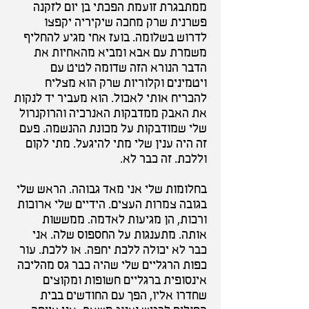
ממתבגרת זועמת הפכתי בן יום לזקנה
פשרנית שרק מחכה שיקיריה יקפצו
לדרוש בשלומה. בועז אחי מגיע להחליף
משמרת עם אבא ומביא מהאחיות את
הדבר הנורא הזה שדומה לטיט עם
ויטמינים וקלוריות שרק הוא מצליח
להכריח אותי לאכול. הוא מעביר יד לנקות
את האבק ממדבקות האנרכיה והרוקנרול
שלי שמודבקות על מכונת ההנשמה. פעם
זה היה ענין שלי מתי להיגעל. מתי לקום
וללכת. זה כבר לא.
בחלומות שלי אני מאד גבוהה. הראש שלי
בגובה צמרות העצים. הידיים שלי ארוכות
ורכות, הן מגיעות לאדמה. ממששות
אותה. מתענגות על החספוס שלה. אני
כבר לא יכולה ללכת יחפה. או ללכת. עור
כפות הרגליים שלי שהיה כבר גס מהליכה
אינסופית ברגליים חשופות ומקוצים
שחדרו אליו, הפך עם החודשים בבית