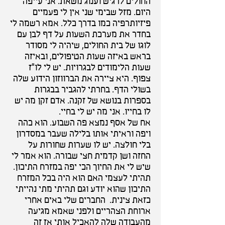
החולים לרגיש וענוג משאת. אני עייפה
היום. מזל שבימי שני אין לי פעמיים
פיזיותרפיה כמו בדרך כלל. אמא רשמה לי
בחדר את מערכת השעות על דף לבן עם
לוגו של בית החולים, שיהיה לי מסודר
בראש באיזה שעות הטיפולים, ובאיזה
שעות הלימודים לבגרויות. יש לי לו"ז
צפוף. היא ציירה את הברווזון הידוע שלה
בשולי הדף. בחרתי להגביר בבגרות
בספרות בנושא של זקנה. אדם זקן מה יש
לו בחייו. אני מה יש לי בחיי.
אח של אסף נמצא פה השבוע. הוא כהה
ויפה וראיתי אותו בלילה שעבר במסדרון
בלי חולצה. יש לו שערות שחורות על
החזה ושן קדמית חצי שבורה. הוא אמר לי
שיש לי את החיוך הכי יפה במזרח התיכון.
תהיתי לעצמי האם הוא היה בכל המזרח
התיכון שהוא יודע וגם תהיתי מתי נהייתי
כזאת צינית. החברים שלי באים אחרי
ארוחת הצהריים ולפני שאמא מגיעה
מהעבודה שלה להאכיל אותי אז זה