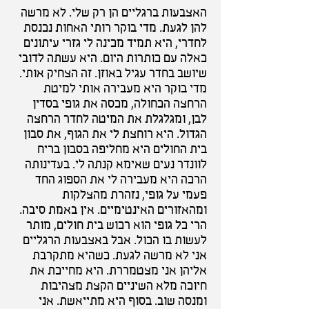
האצבעות ברגליים הן רק שלי. לא מרשה
להן לגעת. מדי בוקר רותי האחות נכנסת
לחדרי, היא תמיד מכינה לי גזרי עיתונים
כאלה עם כותרות היום. היא עשתה לדובי
שיושב בחדר עגיל באוזן. זה הצחיק אותי.
מדי בוקר היא מעבירה אותי למיטת
הרחצה הכחולה, מכסה את גופי בסדין
לבן, ומגלגלת את המיטה לחדר הרחצה
הגדול. היא רוחצת לי את הגוף, את סבון
בית החולים היא מחליפה בסבון בריח
לוונדר נעים שאימא קנתה לי. בעדינותה
הרכה היא מעבירה לי את הספוג החד
פעמי על גופי, נזהרת מהצלקות
ומהאזורים האינטימיים. אין באמת סיבה.
הרי כל גופי הוא רכוש בית חולים, מותר
לעשות בו הכול. אבל באצבעות הרגליים
אני לא מרשה לגעת. כשהיא מתקרבת
אליהן אני מצטמררת. היא מחייכת את
חיוכה מלא השיניים הקצת מצהיבות
ומנסה שוב. בסוף היא מתייאשת. אני