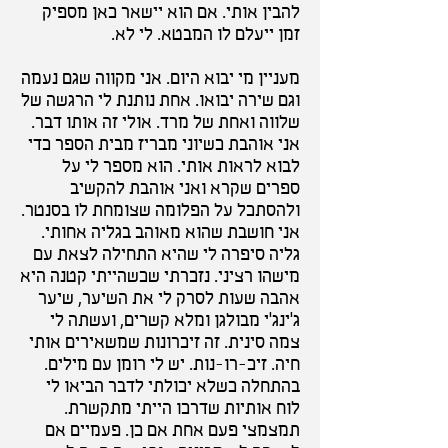
להבין אותי. אם הוא יישאר כאן מספיק
זמן ייעלם לו המבטא. לי לא.
מעניין מי יבוא היום. אני מקווה שגם נעמה
וגם שירה יבואו. אחת נותנת לי הרגשה של
שלווה ואחת של מרד. אולי זה אותו דבר.
אני אוהבת כשיוני מבריז מבית הספר כדי
לבוא לראות אותי. הוא מספר לי על
ספרים שקרא ואני אוהבת להקשיב
ולהסתכל על הפלומה שצומחת לו בסנטר.
אני חושבת שהוא מאוהב בגליה אחותי.
גליה סיפרה לי שהיא התחילה לצאת עם
מישהו רציני. נזכרתי שכשהייתי קטנה היא
אהבה שעות לסרק לי את השיער, שיער
ג'ינג'י מבולגן ומלא קשרים, ועשתה לי
צמה סינית. זה זיכרונות שמשאירים אותי
חיה. זיכ-רו-נות. יש לי רומן עם מילים.
בהתחלה כשלא יכולתי לדבר הביאו לי
לוח אותיות שדרכו הייתי מתקשרת.
תמצמצי פעם אחת אם כן. פעמיים אם