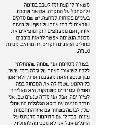
משאיר לי קצת זמן לשכב במיטה
ולהסתכל על התקרה. אם אני שוכבת
בעיניים פקוחות למחצה. יש שם סדקים
שנראים לי כמו ציור של נשף של בועות
אוויר, ואם ממצמצים חזק ומוציאים את
מכונת הנשימה אפשר לראות כוכבים
כחולים וצהובים רוקדים. זה מרהיב. מכונת
נשמה.
בצורה מסוימת אני שמחה שהתחלתי
ללכת לשיעורי הציור של גילה בימי שישי.
נכון שנטע הזאת מעצבנת אותי, ולא יאמן
כל הקטע ששמו לה את המכחול בפה
ואפילו עם ידיים משותקות היא מצליחה
לצייר יפה, אבל אני מודה שנעים שם. אני
תמיד מגיעה עם כיסא הגלגלים החשמלי
שלי, לבושה בשחור עם איזו התחכמות
צינית. כבד לי עם הדוקטור מרטינס על
הרגלים אבל אני לא מסכימה להחליף.
מזל שביום שישי לא צריך לקום מהכיסא