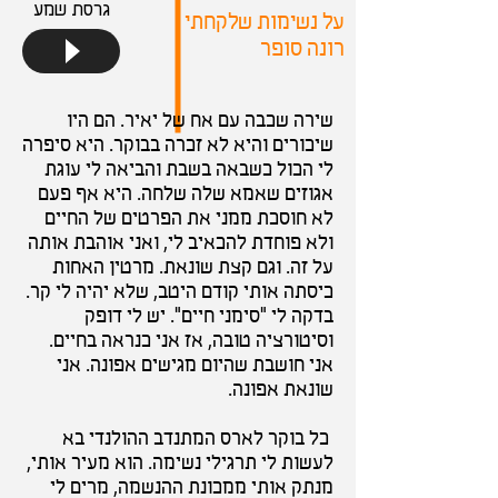
גרסת שמע
על נשימות שלקחתי
רונה סופר
שירה שכבה עם אח של יאיר. הם היו
שיכורים והיא לא זכרה בבוקר. היא סיפרה
לי הכול כשבאה בשבת והביאה לי עוגת
אגוזים שאמא שלה שלחה. היא אף פעם
לא חוסכת ממני את הפרטים של החיים
ולא פוחדת להכאיב לי, ואני אוהבת אותה
על זה. וגם קצת שונאת. מרטין האחות
כיסתה אותי קודם היטב, שלא יהיה לי קר.
בדקה לי "סימני חיים". יש לי דופק
וסיטורציה טובה, אז אני כנראה בחיים.
אני חושבת שהיום מגישים אפונה. אני
שונאת אפונה.
כל בוקר לארס המתנדב ההולנדי בא
לעשות לי תרגילי נשימה. הוא מעיר אותי,
מנתק אותי ממכונת ההנשמה, מרים לי