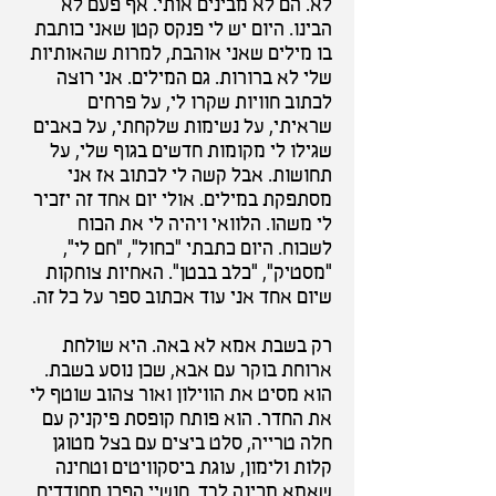
לא. הם לא מבינים אותי. אף פעם לא
הבינו. היום יש לי פנקס קטן שאני כותבת
בו מילים שאני אוהבת, למרות שהאותיות
שלי לא ברורות. גם המילים. אני רוצה
לכתוב חוויות שקרו לי, על פרחים
שראיתי, על נשימות שלקחתי, על כאבים
שגילו לי מקומות חדשים בגוף שלי, על
תחושות. אבל קשה לי לכתוב אז אני
מסתפקת במילים. אולי יום אחד זה יזכיר
לי משהו. הלוואי ויהיה לי את הכוח
לשכוח. היום כתבתי "כחול", "חם לי",
"מסטיק", "כלב בבטן". האחיות צוחקות
שיום אחד אני עוד אכתוב ספר על כל זה.
רק בשבת אמא לא באה. היא שולחת
ארוחת בוקר עם אבא, שכן נוסע בשבת.
הוא מסיט את הווילון ואור צהוב שוטף לי
את החדר. הוא פותח קופסת פיקניק עם
חלה טרייה, סלט ביצים עם בצל מטוגן
קלות ולימון, עוגת ביסקוויטים וטחינה
שאמא מכינה לבד. חושיי הפכו מחודדים