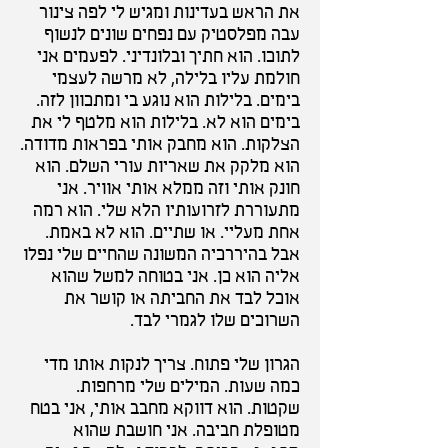
את הראש בעדינות ומגיש לי לפה צינור
עבה מפלסטיק עם נפחים שונים לנשוף
לתוכו. הוא חתיך ובלונדיני. לפעמים אני
חולמת עליו בלילה, לא מרשה לעצמי
בימים. בלילות הוא נוגע בי ומתכוון לזה.
בימים הוא לא. בלילות הוא מלטף לי את
הצלקות. הוא מחבק אותי בפראות מדודה.
הוא מלקק את שאריות עורי השלם. הוא
חונק אותי וזה ממלא אותי אוויר. אני
מתעוררת לזרועותיו הלא שלי. הוא רמה
אחת מעליי. או שתיים. הוא לא באמת.
אבל בהיררכיה המשונה שהחיים שלי נפלו
אליה הוא כן. אני בטוחה למשל שהוא
אוכל לבד את החביתה או קושר את
השרוכים שלו לגמרי לבד.
הגרון שלי פתוח. צריך לנקות אותו מדי
כמה שעות. המילים שלי מרחפות.
שקטות. הוא דווקא מחבב אותי, אני בטח
מטופלת חביבה. אני חושבת שהוא