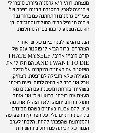
מנצחת. רותי היא גרמניה גיורת. סיפרו לי
שהגיעה לארץ במסגרת תכנית כפרה של
צעירים גרמנים והתחתנה עם בחור נכה
שהיה מטופל בבית החולים והתגיירה. בן
זוג נכה נשמע לי כמו כפרה מוחלטת.
הבנים הגיעו לבקר ביום שלישי אחרי
הצהריים, ברוך הביא לי פוסטר ענק של
קורט קוביין אהובי. I HATE MYSELF
AND I WANT TO DIE. הם תלו לי את
הפוסטר עם העיניים היוקדות על הדלת
הנעולה שלא מובילה למרפסת. מצחיק,
אבל אני כבר לא רוצה למות. פעם רציתי.
כשהייתי בורחת ומעשנת עם הבנים מגן
העצמאות רציתי. בראש שלי אני אותה
חתולת רחוב יחפה, ולא רוצה לראות מה
שיש להם עכשיו בעיניים כשהם מביטים
בי. הם מרחמים עלי. על הפריקית הפצועה
והמנותצת שהפכתי להיות. הלכתי לערב
הגמר של הכיתה עם רחל בת השירות