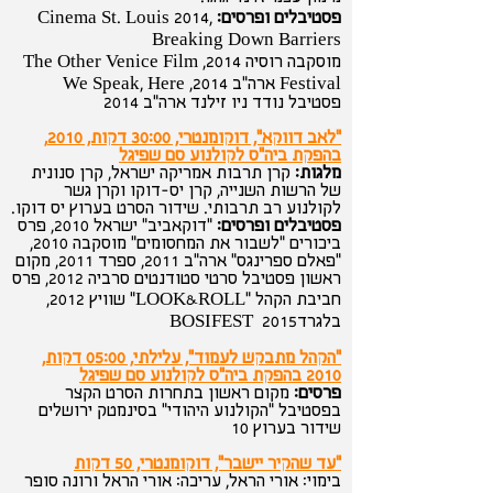
פסטיבלים ופרסים:
Cinema St. Louis 2014,
Breaking Down Barriers
מוסקבה רוסיה 2014, The Other Venice Film
Festival ארה"ב 2014, We Speak, Here
פסטיבל נודד ניו זילנד ארה"ב 2014
"לאב דווקא", דוקומנטרי, 30:00 דקות, 2010,
בהפקת ביה"ס לקולנוע סם שפיגל
מלגות:
קרן תרבות אמריקה ישראל, קרן סנונית
של הרשות השנייה, קרן יס-דוקו וקרן גשר
לקולנוע רב תרבותי. שידור הסרט בערוץ יס דוקו.
פסטיבלים ופרסים:
"דוקאביב" ישראל 2010, פרס
ביכורים "לשבור את המחסומים" מוסקבה 2010,
"פאלם ספרינגס" ארה"ב 2011, ספרד 2011, מקום
ראשון פסטיבל סרטי סטודנטים סרביה 2012, פרס
חביבת הקהל "LOOK&ROLL" שוויץ 2012,
בלגרדBOSIFEST 2015
"הקהל מתבקש לעמוד", עלילתי, 05:00 דקות,
2010 בהפקת ביה"ס לקולנוע סם שפיגל
פרסים:
מקום ראשון בתחרות הסרט הקצר
בפסטיבל "הקולנוע היהודי" בסינמטק ירושלים
שידור בערוץ 10
"עד שהקיר יישבר", דוקומנטרי, 50 דקות
בימוי: אורי הראל, עריכה: אורי הראל ורונה סופר