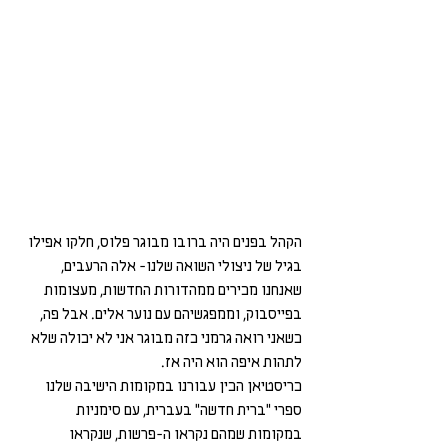
הקהל בפנים היה ברובו מבוגר פלוס, חלקו אפילו 
בגיל של ניצולי השואה שלנו- אלה הרעבים, 
שאנחנו מכירים ממהדורות החדשות, מעצומות 
בפייסבוק, וממפגשיהם עם נוער אלים. אבל פה, 
כשאני רואה גרמני כזה מבוגר אני לא יכולה שלא 
לתהות איפה הוא היה אז. 
כריסטיאן הכין עבורנו במקומות הישיבה שלנו 
ספרי "ברית חדשה" בעברית, עם סימניות 
במקומות שמהם נקראו ה-פרשות, שנקראו 