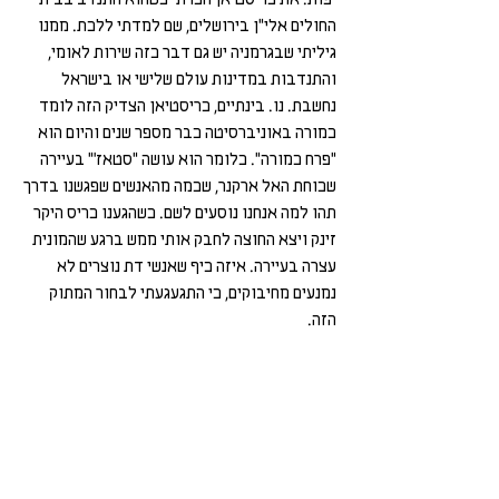
יפות. את כריסטיאן הכרתי כשהוא התנדב בבית 
החולים אלי"ן בירושלים, שם למדתי ללכת. ממנו 
גיליתי שבגרמניה יש גם דבר כזה שירות לאומי, 
והתנדבות במדינות עולם שלישי או בישראל 
נחשבת. נו. בינתיים, כריסטיאן הצדיק הזה לומד 
כמורה באוניברסיטה כבר מספר שנים והיום הוא 
"פרח כמורה". כלומר הוא עושה "סטאז'" בעיירה 
שכוחת האל ארקנר, שכמה מהאנשים שפגשנו בדרך 
תהו למה אנחנו נוסעים לשם. כשהגענו כריס היקר 
זינק ויצא החוצה לחבק אותי ממש ברגע שהמונית 
עצרה בעיירה. איזה כיף שאנשי דת נוצרים לא 
נמנעים מחיבוקים, כי התגעגעתי לבחור המתוק 
הזה. 