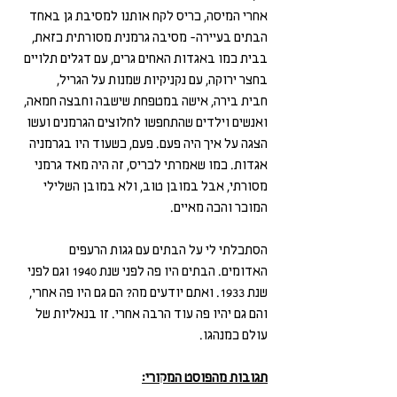
אחרי המיסה, כריס לקח אותנו למסיבת גן באחד 
הבתים בעיירה- מסיבה גרמנית מסורתית כזאת, 
בבית כמו באגדות האחים גרים, עם דגלים תלויים 
בחצר ירוקה, עם נקניקיות שמנות על הגריל, 
חבית בירה, אישה במטפחת שישבה וחבצה חמאה, 
ואנשים וילדים שהתחפשו לחלוצים הגרמנים ועשו 
הצגה על איך היה פעם. פעם, כשעוד היו בגרמניה 
אגדות. כמו שאמרתי לכריס, זה היה מאד גרמני 
מסורתי, אבל במובן טוב, ולא במובן השלילי 
המוכר והכה מאיים. 
הסתכלתי לי על הבתים עם גגות הרעפים 
האדומים. הבתים היו פה לפני שנת 1940 וגם לפני 
שנת 1933. ואתם יודעים מה? הם גם היו פה אחרי, 
והם גם יהיו פה עוד הרבה אחרי. זו בנאליות של 
עולם כמנהגו.
תגובות מהפוסט המקורי: