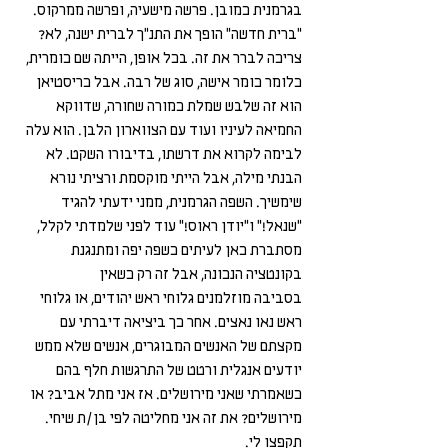
בגרמנית כמובן. פרשה מישעיה, ופרשה ממרקוס. 
"ברית חדשה" הופך את התנ"ך לברית ישנה, לא? 
צריכה לברר את זה. בכל אופן, הייתה שם כומרית, 
כלומר כומר אישה, סוג של רבה. אבל כריסטיאן 
הוא זה שלבש שמלת כמורה שחורה, שדווקא 
החמיאה לעיניו ועוד עם הצווארון הלבן. הוא עלה 
לבימה לקרוא את דרשתו, בדיבורו השקט. לא 
הבנתי מילה, אבל הייתי מוקסמת ורציתי נורא 
שימשיך. השפה הגרמנית, ממני ידעתי להגיד 
"שנאל!" ו"יודן ראוס!" עוד לפני שלמדתי לקלל, 
מסתברת כאן לעיתים כשפה יפה ומתנגנת 
בקונטציה הנכונה, אבל זה רק כשאין 
בסביבה מוזלמנים גלוחי ראש יהודים, או גלוחי 
ראש נאו נאצים. אחר כך ביציאה דיברתי עם 
מקצתם של האנשים המבוגרים, אנשים שלא ממש 
יודעים אנגלית ורטט של התרגשות חלף בהם 
כשאמרתי שאני מירושלים. אז אני מתל אביב? או 
מירושלים? את זה אני מחליטה לפי בן/ת שיחי. 
תקפצו לי.