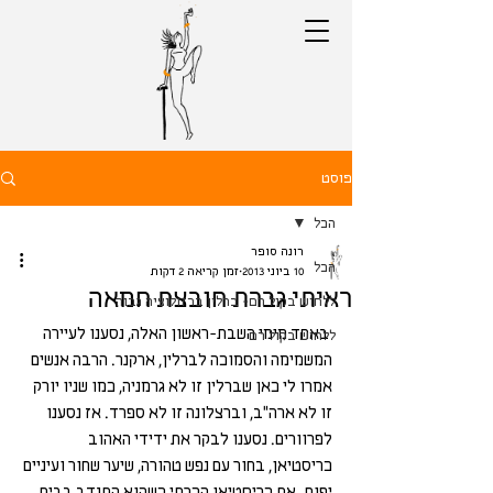
פוסט
הכל
רונה סופר
הכל
10 ביוני 2013
זמן קריאה 2 דקות
ראיתי גברת חובצת חמאה
ללחוש בקול רם- ברלין ברזולוציה גבוה
 באחד מימי השבת-ראשון האלה, נסענו לעיירה 
ללחוש בקול רם
המשמימה והסמוכה לברלין, ארקנר. הרבה אנשים 
אמרו לי כאן שברלין זו לא גרמניה, כמו שניו יורק 
זו לא ארה"ב, וברצלונה זו לא ספרד. אז נסענו 
לפרוורים. נסענו לבקר את ידידי האהוב 
כריסטיאן, בחור עם נפש טהורה, שיער שחור ועיניים 